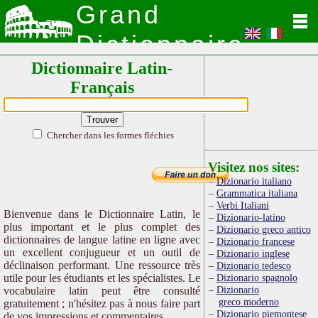
Grand
Dictionnaire
Dictionnaire Latin-
Latin
Français
Chercher dans les formes fléchies
Visitez nos sites:
Dizionario italiano
Grammatica italiana
Verbi Italiani
Bienvenue dans le Dictionnaire Latin, le
Dizionario-latino
plus important et le plus complet des
Dizionario greco antico
dictionnaires de langue latine en ligne avec
Dizionario francese
un excellent conjugueur et un outil de
Dizionario inglese
déclinaison performant. Une ressource très
Dizionario tedesco
utile pour les étudiants et les spécialistes. Le
Dizionario spagnolo
Dizionario
vocabulaire latin peut être consulté
greco moderno
gratuitement ; n'hésitez pas à nous faire part
Dizionario piemontese
de vos impressions et commentaires.