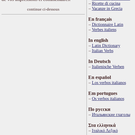
Ricette di cucina
Vacanze in Grecia
continue ci-dessous
En français
Dictionnaire Latin
Verbes italiens
In english
Latin Dictionary
Italian Verbs
In Deutsch
Italienische Verben
En español
Los verbos italianos
Em portugues
Os verbos italianos
По русски
Итальянские глаголы
Στα ελληνικά
Ιταλικό Λεξικό