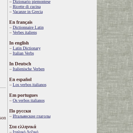
Dizionario piemontese
Ricette di cucina
Vacanze in Grecia
En français
Dictionnaire Latin
Verbes italiens
In english
Latin Dictionary
Italian Verbs
In Deutsch
Italienische Verben
En español
Los verbos italianos
Em portugues
Os verbos italianos
По русски
Итальянские глаголы
ison
Στα ελληνικά
Ιταλικό Λεξικό