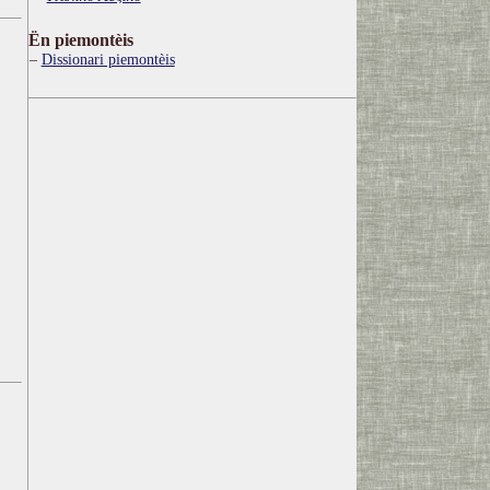
Ën piemontèis
Dissionari piemontèis