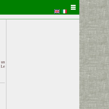
c un
. Le