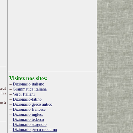
Visitez nos sites:
Dizionario italiano
seul
Grammatica italiana
 les
Verbi Italiani
Dizionario-latino
un à
Dizionario greco antico
Dizionario francese
Dizionario inglese
Dizionario tedesco
Dizionario spagnolo
Dizionario greco moderno