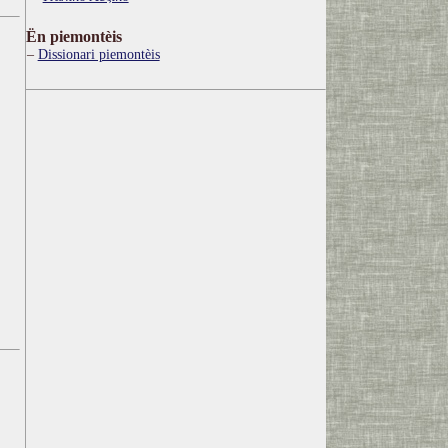
Ën piemontèis
Dissionari piemontèis