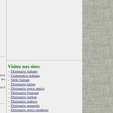
Visitez nos sites:
Dizionario italiano
seul
Grammatica italiana
 les
Verbi Italiani
Dizionario-latino
un à
Dizionario greco antico
Dizionario francese
Dizionario inglese
Dizionario tedesco
Dizionario spagnolo
Dizionario greco moderno