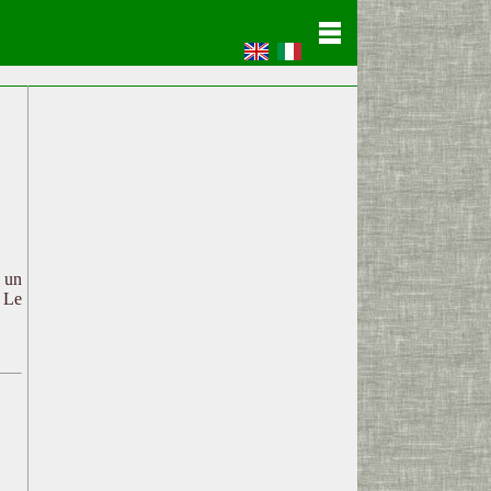
c un
. Le