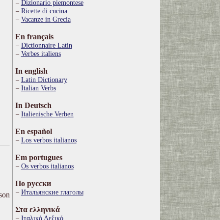
Dizionario piemontese
Ricette di cucina
Vacanze in Grecia
En français
Dictionnaire Latin
Verbes italiens
In english
Latin Dictionary
Italian Verbs
In Deutsch
Italienische Verben
En español
Los verbos italianos
Em portugues
Os verbos italianos
По русски
Итальянские глаголы
ison
Στα ελληνικά
Ιταλικό Λεξικό