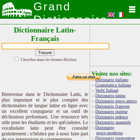
Grand
Dictionnaire
Dictionnaire Latin-
Latin
Français
Chercher dans les formes fléchies
Visitez nos sites:
Dizionario italiano
Grammatica italiana
Verbi Italiani
Bienvenue dans le Dictionnaire Latin, le
Dizionario-latino
plus important et le plus complet des
Dizionario greco antico
dictionnaires de langue latine en ligne avec
Dizionario francese
un excellent conjugueur et un outil de
Dizionario inglese
déclinaison performant. Une ressource très
Dizionario tedesco
utile pour les étudiants et les spécialistes. Le
Dizionario spagnolo
Dizionario
vocabulaire latin peut être consulté
greco moderno
gratuitement ; n'hésitez pas à nous faire part
Dizionario piemontese
de vos impressions et commentaires.