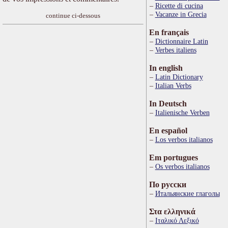
Ricette di cucina
Vacanze in Grecia
continue ci-dessous
En français
Dictionnaire Latin
Verbes italiens
In english
Latin Dictionary
Italian Verbs
In Deutsch
Italienische Verben
En español
Los verbos italianos
Em portugues
Os verbos italianos
По русски
Итальянские глаголы
Στα ελληνικά
Ιταλικό Λεξικό