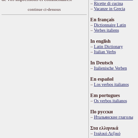
Ricette di cucina
Vacanze in Grecia
continue ci-dessous
En français
Dictionnaire Latin
Verbes italiens
In english
Latin Dictionary
Italian Verbs
In Deutsch
Italienische Verben
En español
Los verbos italianos
Em portugues
Os verbos italianos
По русски
Итальянские глаголы
Στα ελληνικά
Ιταλικό Λεξικό