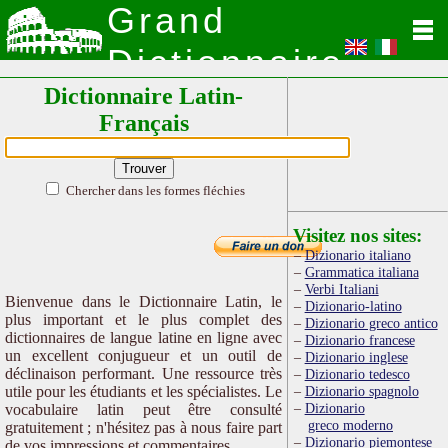
Grand
Dictionnaire
Dictionnaire Latin-
Latin
Français
Chercher dans les formes fléchies
Visitez nos sites:
Dizionario italiano
Grammatica italiana
Verbi Italiani
Bienvenue dans le Dictionnaire Latin, le
Dizionario-latino
plus important et le plus complet des
Dizionario greco antico
dictionnaires de langue latine en ligne avec
Dizionario francese
un excellent conjugueur et un outil de
Dizionario inglese
déclinaison performant. Une ressource très
Dizionario tedesco
utile pour les étudiants et les spécialistes. Le
Dizionario spagnolo
Dizionario
vocabulaire latin peut être consulté
greco moderno
gratuitement ; n'hésitez pas à nous faire part
Dizionario piemontese
de vos impressions et commentaires.