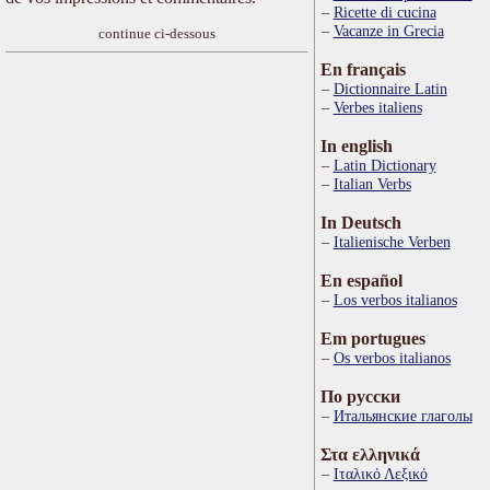
Ricette di cucina
Vacanze in Grecia
continue ci-dessous
En français
Dictionnaire Latin
Verbes italiens
In english
Latin Dictionary
Italian Verbs
In Deutsch
Italienische Verben
En español
Los verbos italianos
Em portugues
Os verbos italianos
По русски
Итальянские глаголы
Στα ελληνικά
Ιταλικό Λεξικό