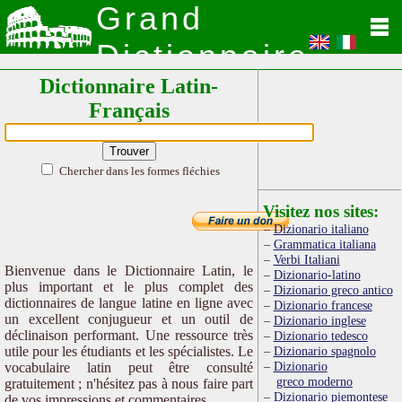
Grand
Dictionnaire
Dictionnaire Latin-
Latin
Français
Chercher dans les formes fléchies
Visitez nos sites:
Dizionario italiano
Grammatica italiana
Verbi Italiani
Bienvenue dans le Dictionnaire Latin, le
Dizionario-latino
plus important et le plus complet des
Dizionario greco antico
dictionnaires de langue latine en ligne avec
Dizionario francese
un excellent conjugueur et un outil de
Dizionario inglese
déclinaison performant. Une ressource très
Dizionario tedesco
utile pour les étudiants et les spécialistes. Le
Dizionario spagnolo
Dizionario
vocabulaire latin peut être consulté
greco moderno
gratuitement ; n'hésitez pas à nous faire part
Dizionario piemontese
de vos impressions et commentaires.