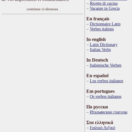
Ricette di cucina
Vacanze in Grecia
continue ci-dessous
En français
Dictionnaire Latin
Verbes italiens
In english
Latin Dictionary
Italian Verbs
In Deutsch
Italienische Verben
En español
Los verbos italianos
Em portugues
Os verbos italianos
По русски
Итальянские глаголы
Στα ελληνικά
Ιταλικό Λεξικό