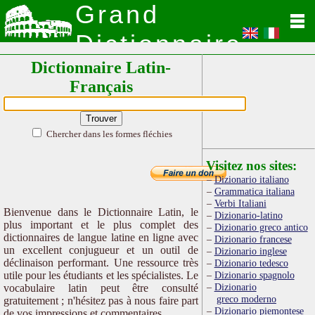
Grand
Dictionnaire
Dictionnaire Latin-
Latin
Français
Chercher dans les formes fléchies
Visitez nos sites:
Dizionario italiano
Grammatica italiana
Verbi Italiani
Bienvenue dans le Dictionnaire Latin, le
Dizionario-latino
plus important et le plus complet des
Dizionario greco antico
dictionnaires de langue latine en ligne avec
Dizionario francese
un excellent conjugueur et un outil de
Dizionario inglese
déclinaison performant. Une ressource très
Dizionario tedesco
utile pour les étudiants et les spécialistes. Le
Dizionario spagnolo
Dizionario
vocabulaire latin peut être consulté
greco moderno
gratuitement ; n'hésitez pas à nous faire part
Dizionario piemontese
de vos impressions et commentaires.