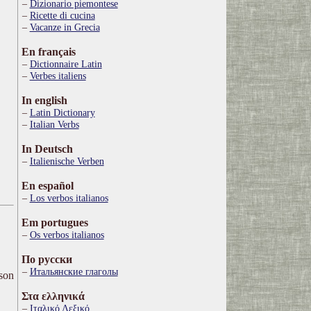
Dizionario piemontese
Ricette di cucina
Vacanze in Grecia
En français
Dictionnaire Latin
Verbes italiens
In english
Latin Dictionary
Italian Verbs
In Deutsch
Italienische Verben
En español
Los verbos italianos
Em portugues
Os verbos italianos
По русски
Итальянские глаголы
ison
Στα ελληνικά
Ιταλικό Λεξικό