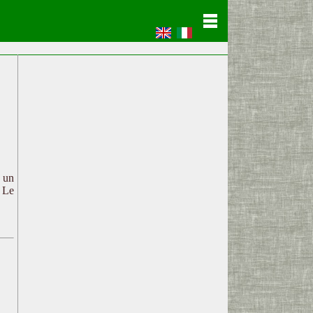
c un
. Le