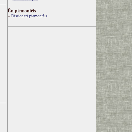
Ën piemontèis
Dissionari piemontèis