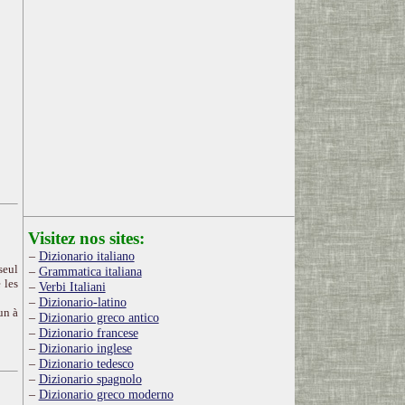
Visitez nos sites:
Dizionario italiano
seul
Grammatica italiana
 les
Verbi Italiani
Dizionario-latino
un à
Dizionario greco antico
Dizionario francese
Dizionario inglese
Dizionario tedesco
Dizionario spagnolo
Dizionario greco moderno