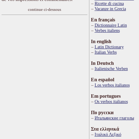
Ricette di cucina
Vacanze in Grecia
continue ci-dessous
En français
Dictionnaire Latin
Verbes italiens
In english
Latin Dictionary
Italian Verbs
In Deutsch
Italienische Verben
En español
Los verbos italianos
Em portugues
Os verbos italianos
По русски
Итальянские глаголы
Στα ελληνικά
Ιταλικό Λεξικό