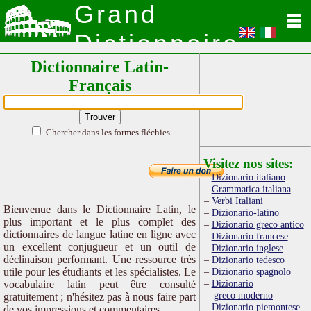
Grand
Dictionnaire
Dictionnaire Latin-
Latin
Français
Chercher dans les formes fléchies
Visitez nos sites:
Dizionario italiano
Grammatica italiana
Verbi Italiani
Bienvenue dans le Dictionnaire Latin, le
Dizionario-latino
plus important et le plus complet des
Dizionario greco antico
dictionnaires de langue latine en ligne avec
Dizionario francese
un excellent conjugueur et un outil de
Dizionario inglese
déclinaison performant. Une ressource très
Dizionario tedesco
utile pour les étudiants et les spécialistes. Le
Dizionario spagnolo
Dizionario
vocabulaire latin peut être consulté
greco moderno
gratuitement ; n'hésitez pas à nous faire part
Dizionario piemontese
de vos impressions et commentaires.