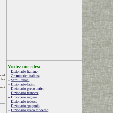
Visitez nos sites:
Dizionario italiano
seul
Grammatica italiana
 les
Verbi Italiani
Dizionario-latino
un à
Dizionario greco antico
Dizionario francese
Dizionario inglese
Dizionario tedesco
Dizionario spagnolo
Dizionario greco moderno