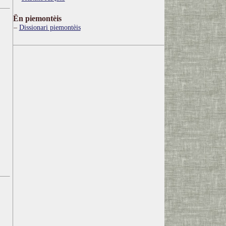
Ën piemontèis
Dissionari piemontèis