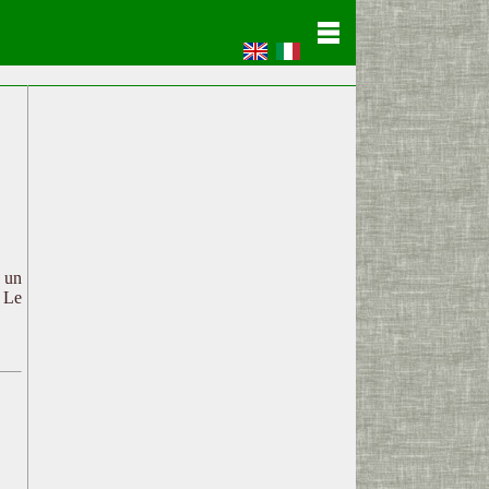
c un
. Le