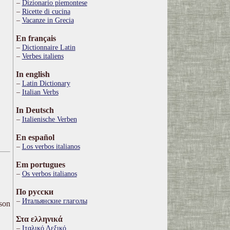
Dizionario piemontese
Ricette di cucina
Vacanze in Grecia
En français
Dictionnaire Latin
Verbes italiens
In english
Latin Dictionary
Italian Verbs
In Deutsch
Italienische Verben
En español
Los verbos italianos
Em portugues
Os verbos italianos
По русски
Итальянские глаголы
ison
Στα ελληνικά
Ιταλικό Λεξικό