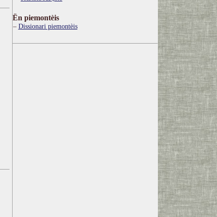
Ën piemontèis
Dissionari piemontèis