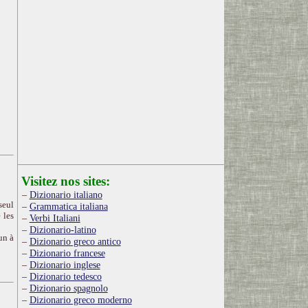
Visitez nos sites:
Dizionario italiano
seul
Grammatica italiana
 les
Verbi Italiani
Dizionario-latino
un à
Dizionario greco antico
Dizionario francese
Dizionario inglese
Dizionario tedesco
Dizionario spagnolo
Dizionario greco moderno