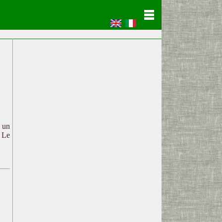
c un
. Le