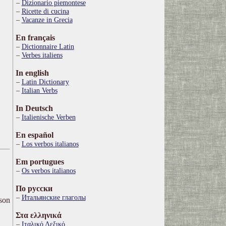
Dizionario piemontese
Ricette di cucina
Vacanze in Grecia
En français
Dictionnaire Latin
Verbes italiens
In english
Latin Dictionary
Italian Verbs
In Deutsch
Italienische Verben
En español
Los verbos italianos
Em portugues
Os verbos italianos
По русски
Итальянские глаголы
ison
Στα ελληνικά
Ιταλικό Λεξικό