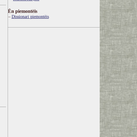
Ën piemontèis
Dissionari piemontèis