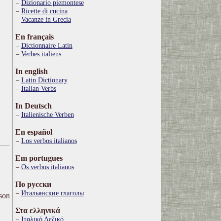
Dizionario piemontese
Ricette di cucina
Vacanze in Grecia
En français
Dictionnaire Latin
Verbes italiens
In english
Latin Dictionary
Italian Verbs
In Deutsch
Italienische Verben
En español
Los verbos italianos
Em portugues
Os verbos italianos
По русски
Итальянские глаголы
ison
Στα ελληνικά
Ιταλικό Λεξικό