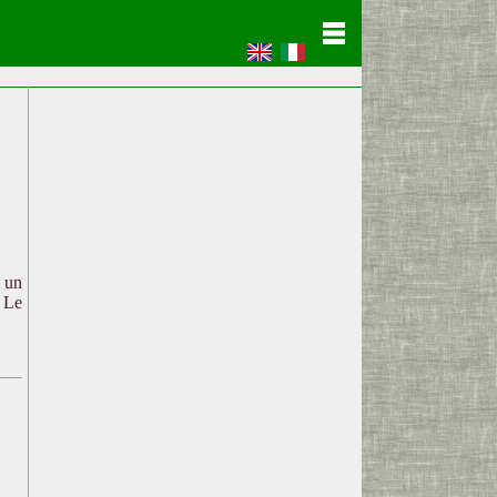
c un
. Le