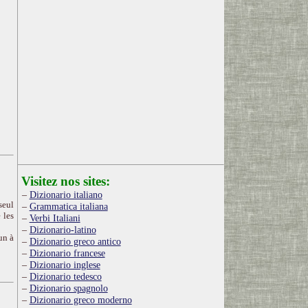
Visitez nos sites:
Dizionario italiano
seul
Grammatica italiana
 les
Verbi Italiani
Dizionario-latino
un à
Dizionario greco antico
Dizionario francese
Dizionario inglese
Dizionario tedesco
Dizionario spagnolo
Dizionario greco moderno