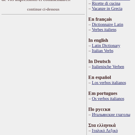
Ricette di cucina
Vacanze in Grecia
continue ci-dessous
En français
Dictionnaire Latin
Verbes italiens
In english
Latin Dictionary
Italian Verbs
In Deutsch
Italienische Verben
En español
Los verbos italianos
Em portugues
Os verbos italianos
По русски
Итальянские глаголы
Στα ελληνικά
Ιταλικό Λεξικό