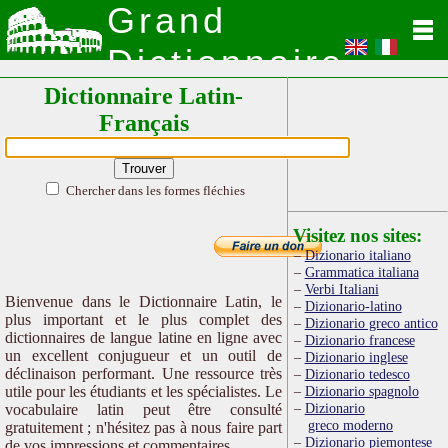
Grand
Dictionnaire
Dictionnaire Latin-
Latin
Français
Chercher dans les formes fléchies
Visitez nos sites:
Dizionario italiano
Grammatica italiana
Verbi Italiani
Bienvenue dans le Dictionnaire Latin, le
Dizionario-latino
plus important et le plus complet des
Dizionario greco antico
dictionnaires de langue latine en ligne avec
Dizionario francese
un excellent conjugueur et un outil de
Dizionario inglese
déclinaison performant. Une ressource très
Dizionario tedesco
utile pour les étudiants et les spécialistes. Le
Dizionario spagnolo
Dizionario
vocabulaire latin peut être consulté
greco moderno
gratuitement ; n'hésitez pas à nous faire part
Dizionario piemontese
de vos impressions et commentaires.