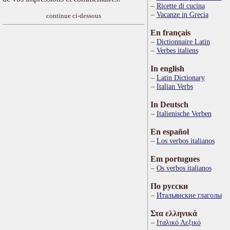
Ricette di cucina
Vacanze in Grecia
continue ci-dessous
En français
Dictionnaire Latin
Verbes italiens
In english
Latin Dictionary
Italian Verbs
In Deutsch
Italienische Verben
En español
Los verbos italianos
Em portugues
Os verbos italianos
По русски
Итальянские глаголы
Στα ελληνικά
Ιταλικό Λεξικό