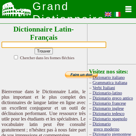
Grand
Dictionnaire
Dictionnaire Latin-
Latin
Français
Chercher dans les formes fléchies
Visitez nos sites:
Dizionario italiano
Grammatica italiana
Verbi Italiani
Bienvenue dans le Dictionnaire Latin, le
Dizionario-latino
plus important et le plus complet des
Dizionario greco antico
dictionnaires de langue latine en ligne avec
Dizionario francese
un excellent conjugueur et un outil de
Dizionario inglese
déclinaison performant. Une ressource très
Dizionario tedesco
utile pour les étudiants et les spécialistes. Le
Dizionario spagnolo
Dizionario
vocabulaire latin peut être consulté
greco moderno
gratuitement ; n'hésitez pas à nous faire part
Dizionario piemontese
de vos impressions et commentaires.