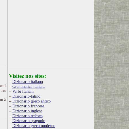
Visitez nos sites:
Dizionario italiano
seul
Grammatica italiana
 les
Verbi Italiani
Dizionario-latino
un à
Dizionario greco antico
Dizionario francese
Dizionario inglese
Dizionario tedesco
Dizionario spagnolo
Dizionario greco moderno