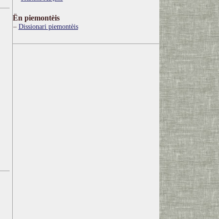
Ën piemontèis
Dissionari piemontèis