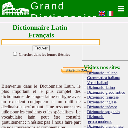
Grand
Dictionnaire
Dictionnaire Latin-
Latin
Français
Chercher dans les formes fléchies
Visitez nos sites:
Dizionario italiano
Grammatica italiana
Verbi Italiani
Bienvenue dans le Dictionnaire Latin, le
Dizionario-latino
plus important et le plus complet des
Dizionario greco antico
dictionnaires de langue latine en ligne avec
Dizionario francese
un excellent conjugueur et un outil de
Dizionario inglese
déclinaison performant. Une ressource très
Dizionario tedesco
utile pour les étudiants et les spécialistes. Le
Dizionario spagnolo
Dizionario
vocabulaire latin peut être consulté
greco moderno
gratuitement ; n'hésitez pas à nous faire part
Dizionario piemontese
de vos impressions et commentaires.