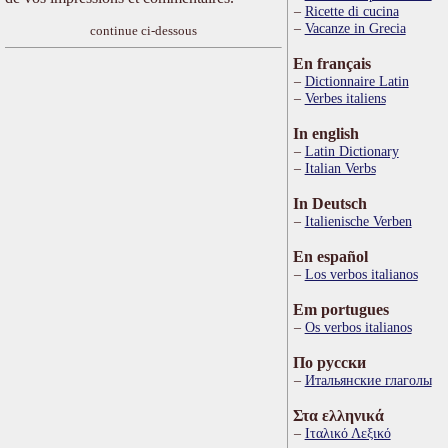
Ricette di cucina
Vacanze in Grecia
continue ci-dessous
En français
Dictionnaire Latin
Verbes italiens
In english
Latin Dictionary
Italian Verbs
In Deutsch
Italienische Verben
En español
Los verbos italianos
Em portugues
Os verbos italianos
По русски
Итальянские глаголы
Στα ελληνικά
Ιταλικό Λεξικό