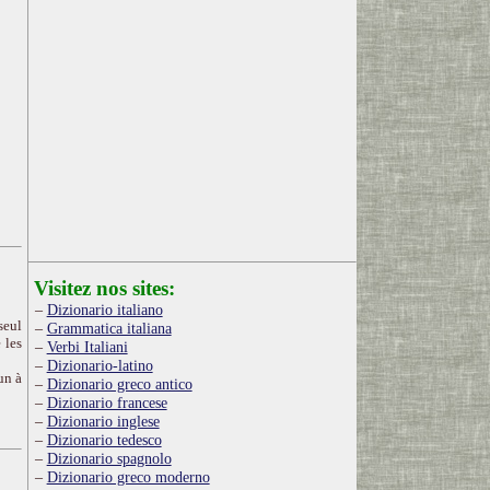
Visitez nos sites:
Dizionario italiano
seul
Grammatica italiana
 les
Verbi Italiani
Dizionario-latino
un à
Dizionario greco antico
Dizionario francese
Dizionario inglese
Dizionario tedesco
Dizionario spagnolo
Dizionario greco moderno