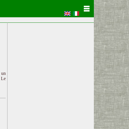
c un
. Le