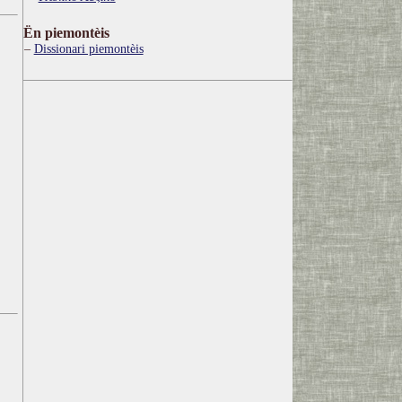
Ën piemontèis
Dissionari piemontèis