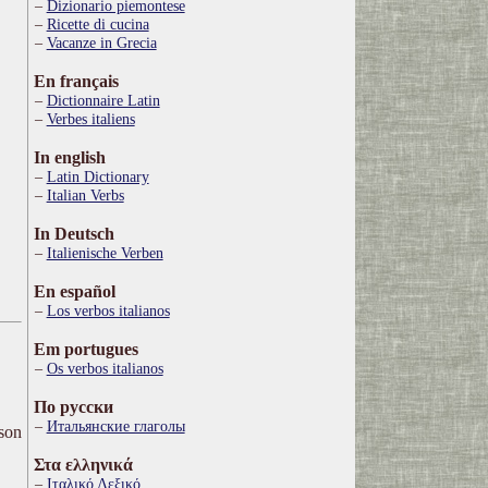
Dizionario piemontese
Ricette di cucina
Vacanze in Grecia
En français
Dictionnaire Latin
Verbes italiens
In english
Latin Dictionary
Italian Verbs
In Deutsch
Italienische Verben
En español
Los verbos italianos
Em portugues
Os verbos italianos
По русски
Итальянские глаголы
ison
Στα ελληνικά
Ιταλικό Λεξικό