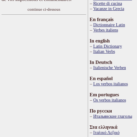
Ricette di cucina
Vacanze in Grecia
continue ci-dessous
En français
Dictionnaire Latin
Verbes italiens
In english
Latin Dictionary
Italian Verbs
In Deutsch
Italienische Verben
En español
Los verbos italianos
Em portugues
Os verbos italianos
По русски
Итальянские глаголы
Στα ελληνικά
Ιταλικό Λεξικό