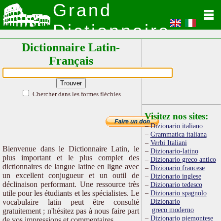
Grand
Dictionnaire
Dictionnaire Latin-
Latin
Français
Chercher dans les formes fléchies
Visitez nos sites:
Dizionario italiano
Grammatica italiana
Verbi Italiani
Bienvenue dans le Dictionnaire Latin, le
Dizionario-latino
plus important et le plus complet des
Dizionario greco antico
dictionnaires de langue latine en ligne avec
Dizionario francese
un excellent conjugueur et un outil de
Dizionario inglese
déclinaison performant. Une ressource très
Dizionario tedesco
utile pour les étudiants et les spécialistes. Le
Dizionario spagnolo
Dizionario
vocabulaire latin peut être consulté
greco moderno
gratuitement ; n'hésitez pas à nous faire part
Dizionario piemontese
de vos impressions et commentaires.