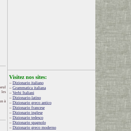
Visitez nos sites:
Dizionario italiano
seul
Grammatica italiana
 les
Verbi Italiani
Dizionario-latino
un à
Dizionario greco antico
Dizionario francese
Dizionario inglese
Dizionario tedesco
Dizionario spagnolo
Dizionario greco moderno