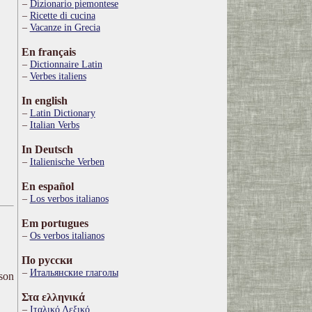
Dizionario piemontese
Ricette di cucina
Vacanze in Grecia
En français
Dictionnaire Latin
Verbes italiens
In english
Latin Dictionary
Italian Verbs
In Deutsch
Italienische Verben
En español
Los verbos italianos
Em portugues
Os verbos italianos
По русски
Итальянские глаголы
ison
Στα ελληνικά
Ιταλικό Λεξικό