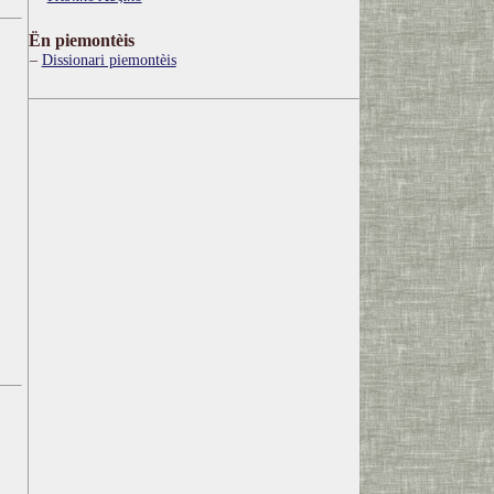
Ën piemontèis
Dissionari piemontèis