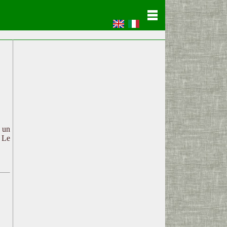
c un
. Le