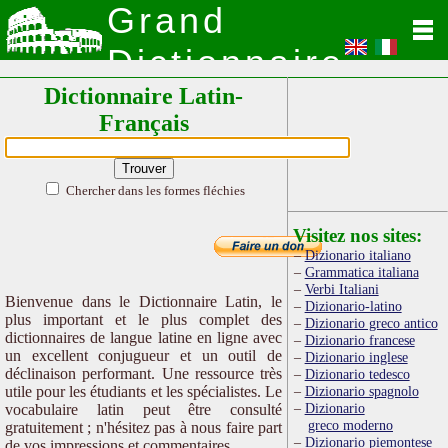
Grand
Dictionnaire
Dictionnaire Latin-
Latin
Français
Chercher dans les formes fléchies
Visitez nos sites:
Dizionario italiano
Grammatica italiana
Verbi Italiani
Bienvenue dans le Dictionnaire Latin, le
Dizionario-latino
plus important et le plus complet des
Dizionario greco antico
dictionnaires de langue latine en ligne avec
Dizionario francese
un excellent conjugueur et un outil de
Dizionario inglese
déclinaison performant. Une ressource très
Dizionario tedesco
utile pour les étudiants et les spécialistes. Le
Dizionario spagnolo
Dizionario
vocabulaire latin peut être consulté
greco moderno
gratuitement ; n'hésitez pas à nous faire part
Dizionario piemontese
de vos impressions et commentaires.