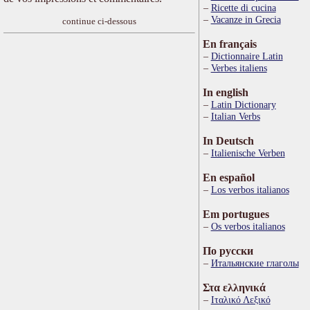
Ricette di cucina
Vacanze in Grecia
continue ci-dessous
En français
Dictionnaire Latin
Verbes italiens
In english
Latin Dictionary
Italian Verbs
In Deutsch
Italienische Verben
En español
Los verbos italianos
Em portugues
Os verbos italianos
По русски
Итальянские глаголы
Στα ελληνικά
Ιταλικό Λεξικό