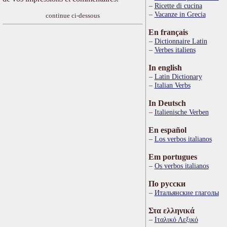
Ricette di cucina
Vacanze in Grecia
continue ci-dessous
En français
Dictionnaire Latin
Verbes italiens
In english
Latin Dictionary
Italian Verbs
In Deutsch
Italienische Verben
En español
Los verbos italianos
Em portugues
Os verbos italianos
По русски
Итальянские глаголы
Στα ελληνικά
Ιταλικό Λεξικό