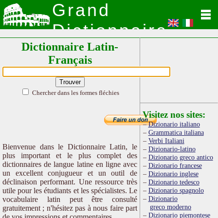
Grand
Dictionnaire
Dictionnaire Latin-
Latin
Français
Chercher dans les formes fléchies
Visitez nos sites:
Dizionario italiano
Grammatica italiana
Verbi Italiani
Bienvenue dans le Dictionnaire Latin, le
Dizionario-latino
plus important et le plus complet des
Dizionario greco antico
dictionnaires de langue latine en ligne avec
Dizionario francese
un excellent conjugueur et un outil de
Dizionario inglese
déclinaison performant. Une ressource très
Dizionario tedesco
utile pour les étudiants et les spécialistes. Le
Dizionario spagnolo
Dizionario
vocabulaire latin peut être consulté
greco moderno
gratuitement ; n'hésitez pas à nous faire part
Dizionario piemontese
de vos impressions et commentaires.