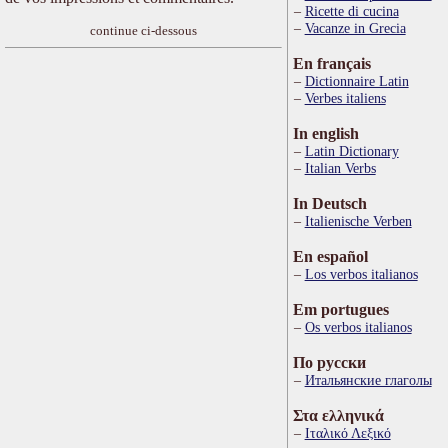
Ricette di cucina
Vacanze in Grecia
continue ci-dessous
En français
Dictionnaire Latin
Verbes italiens
In english
Latin Dictionary
Italian Verbs
In Deutsch
Italienische Verben
En español
Los verbos italianos
Em portugues
Os verbos italianos
По русски
Итальянские глаголы
Στα ελληνικά
Ιταλικό Λεξικό