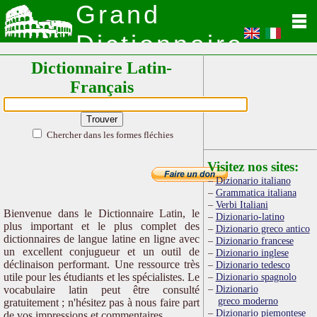
Grand
Dictionnaire
Dictionnaire Latin-
Latin
Français
Chercher dans les formes fléchies
Visitez nos sites:
Dizionario italiano
Grammatica italiana
Verbi Italiani
Bienvenue dans le Dictionnaire Latin, le
Dizionario-latino
plus important et le plus complet des
Dizionario greco antico
dictionnaires de langue latine en ligne avec
Dizionario francese
un excellent conjugueur et un outil de
Dizionario inglese
déclinaison performant. Une ressource très
Dizionario tedesco
utile pour les étudiants et les spécialistes. Le
Dizionario spagnolo
Dizionario
vocabulaire latin peut être consulté
greco moderno
gratuitement ; n'hésitez pas à nous faire part
Dizionario piemontese
de vos impressions et commentaires.