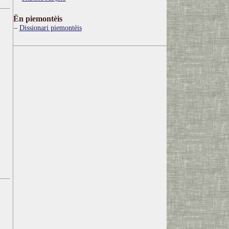
Ën piemontèis
Dissionari piemontèis