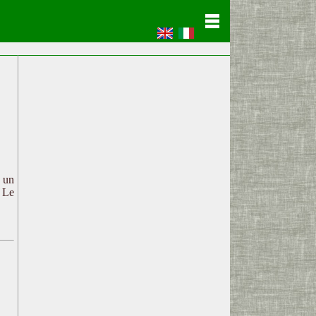
c un
. Le