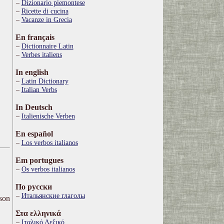
Dizionario piemontese
Ricette di cucina
Vacanze in Grecia
En français
Dictionnaire Latin
Verbes italiens
In english
Latin Dictionary
Italian Verbs
In Deutsch
Italienische Verben
En español
Los verbos italianos
Em portugues
Os verbos italianos
По русски
Итальянские глаголы
ison
Στα ελληνικά
Ιταλικό Λεξικό