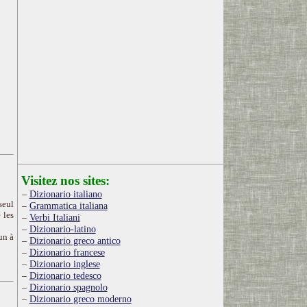
Visitez nos sites:
Dizionario italiano
seul
Grammatica italiana
 les
Verbi Italiani
Dizionario-latino
un à
Dizionario greco antico
Dizionario francese
Dizionario inglese
Dizionario tedesco
Dizionario spagnolo
Dizionario greco moderno