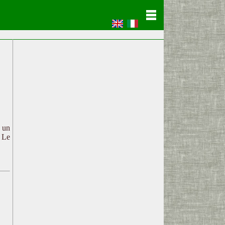
c un
. Le