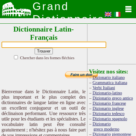
Grand
Dictionnaire
Dictionnaire Latin-
Latin
Français
Chercher dans les formes fléchies
Visitez nos sites:
Dizionario italiano
Grammatica italiana
Verbi Italiani
Bienvenue dans le Dictionnaire Latin, le
Dizionario-latino
plus important et le plus complet des
Dizionario greco antico
dictionnaires de langue latine en ligne avec
Dizionario francese
un excellent conjugueur et un outil de
Dizionario inglese
déclinaison performant. Une ressource très
Dizionario tedesco
utile pour les étudiants et les spécialistes. Le
Dizionario spagnolo
Dizionario
vocabulaire latin peut être consulté
greco moderno
gratuitement ; n'hésitez pas à nous faire part
Dizionario piemontese
de vos impressions et commentaires.