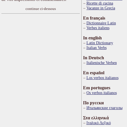
Ricette di cucina
Vacanze in Grecia
continue ci-dessous
En français
Dictionnaire Latin
Verbes italiens
In english
Latin Dictionary
Italian Verbs
In Deutsch
Italienische Verben
En español
Los verbos italianos
Em portugues
Os verbos italianos
По русски
Итальянские глаголы
Στα ελληνικά
Ιταλικό Λεξικό