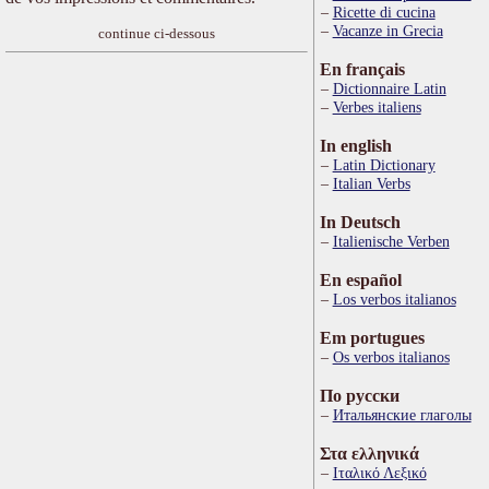
Ricette di cucina
Vacanze in Grecia
continue ci-dessous
En français
Dictionnaire Latin
Verbes italiens
In english
Latin Dictionary
Italian Verbs
In Deutsch
Italienische Verben
En español
Los verbos italianos
Em portugues
Os verbos italianos
По русски
Итальянские глаголы
Στα ελληνικά
Ιταλικό Λεξικό