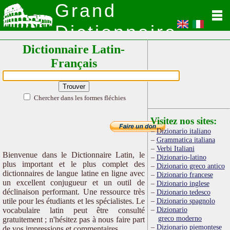
Grand
Dictionnaire
Dictionnaire Latin-
Latin
Français
Chercher dans les formes fléchies
Visitez nos sites:
Dizionario italiano
Grammatica italiana
Verbi Italiani
Bienvenue dans le Dictionnaire Latin, le
Dizionario-latino
plus important et le plus complet des
Dizionario greco antico
dictionnaires de langue latine en ligne avec
Dizionario francese
un excellent conjugueur et un outil de
Dizionario inglese
déclinaison performant. Une ressource très
Dizionario tedesco
utile pour les étudiants et les spécialistes. Le
Dizionario spagnolo
Dizionario
vocabulaire latin peut être consulté
greco moderno
gratuitement ; n'hésitez pas à nous faire part
Dizionario piemontese
de vos impressions et commentaires.