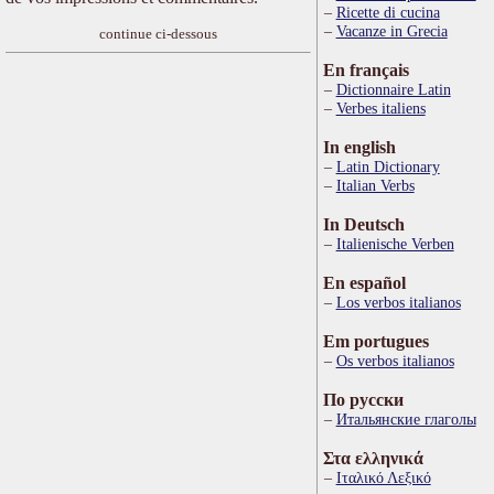
Ricette di cucina
Vacanze in Grecia
continue ci-dessous
En français
Dictionnaire Latin
Verbes italiens
In english
Latin Dictionary
Italian Verbs
In Deutsch
Italienische Verben
En español
Los verbos italianos
Em portugues
Os verbos italianos
По русски
Итальянские глаголы
Στα ελληνικά
Ιταλικό Λεξικό