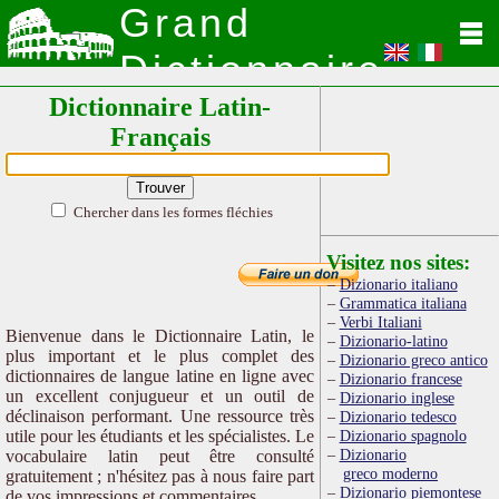
Grand
Dictionnaire
Dictionnaire Latin-
Latin
Français
Chercher dans les formes fléchies
Visitez nos sites:
Dizionario italiano
Grammatica italiana
Verbi Italiani
Bienvenue dans le Dictionnaire Latin, le
Dizionario-latino
plus important et le plus complet des
Dizionario greco antico
dictionnaires de langue latine en ligne avec
Dizionario francese
un excellent conjugueur et un outil de
Dizionario inglese
déclinaison performant. Une ressource très
Dizionario tedesco
utile pour les étudiants et les spécialistes. Le
Dizionario spagnolo
Dizionario
vocabulaire latin peut être consulté
greco moderno
gratuitement ; n'hésitez pas à nous faire part
Dizionario piemontese
de vos impressions et commentaires.