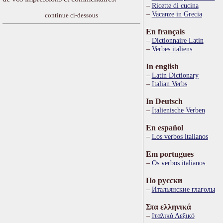
Ricette di cucina
Vacanze in Grecia
continue ci-dessous
En français
Dictionnaire Latin
Verbes italiens
In english
Latin Dictionary
Italian Verbs
In Deutsch
Italienische Verben
En español
Los verbos italianos
Em portugues
Os verbos italianos
По русски
Итальянские глаголы
Στα ελληνικά
Ιταλικό Λεξικό