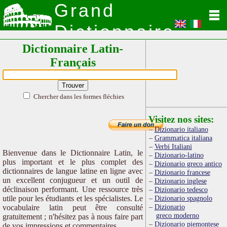
Grand
Dictionnaire
Dictionnaire Latin-
Latin
Français
Chercher dans les formes fléchies
Visitez nos sites:
Dizionario italiano
Grammatica italiana
Verbi Italiani
Bienvenue dans le Dictionnaire Latin, le
Dizionario-latino
plus important et le plus complet des
Dizionario greco antico
dictionnaires de langue latine en ligne avec
Dizionario francese
un excellent conjugueur et un outil de
Dizionario inglese
déclinaison performant. Une ressource très
Dizionario tedesco
utile pour les étudiants et les spécialistes. Le
Dizionario spagnolo
Dizionario
vocabulaire latin peut être consulté
greco moderno
gratuitement ; n'hésitez pas à nous faire part
Dizionario piemontese
de vos impressions et commentaires.