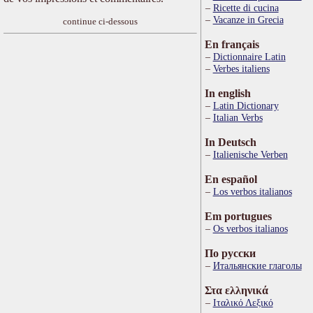
Ricette di cucina
Vacanze in Grecia
continue ci-dessous
En français
Dictionnaire Latin
Verbes italiens
In english
Latin Dictionary
Italian Verbs
In Deutsch
Italienische Verben
En español
Los verbos italianos
Em portugues
Os verbos italianos
По русски
Итальянские глаголы
Στα ελληνικά
Ιταλικό Λεξικό