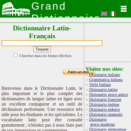
Grand
Dictionnaire
Dictionnaire Latin-
Latin
Français
Chercher dans les formes fléchies
Visitez nos sites:
Dizionario italiano
Grammatica italiana
Verbi Italiani
Bienvenue dans le Dictionnaire Latin, le
Dizionario-latino
plus important et le plus complet des
Dizionario greco antico
dictionnaires de langue latine en ligne avec
Dizionario francese
un excellent conjugueur et un outil de
Dizionario inglese
déclinaison performant. Une ressource très
Dizionario tedesco
utile pour les étudiants et les spécialistes. Le
Dizionario spagnolo
Dizionario
vocabulaire latin peut être consulté
greco moderno
gratuitement ; n'hésitez pas à nous faire part
Dizionario piemontese
de vos impressions et commentaires.