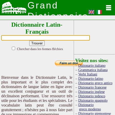
Grand
Dictionnaire
Dictionnaire Latin-
Latin
Français
Chercher dans les formes fléchies
Visitez nos sites:
Dizionario italiano
Grammatica italiana
Verbi Italiani
Bienvenue dans le Dictionnaire Latin, le
Dizionario-latino
plus important et le plus complet des
Dizionario greco antico
dictionnaires de langue latine en ligne avec
Dizionario francese
un excellent conjugueur et un outil de
Dizionario inglese
déclinaison performant. Une ressource très
Dizionario tedesco
utile pour les étudiants et les spécialistes. Le
Dizionario spagnolo
Dizionario
vocabulaire latin peut être consulté
greco moderno
gratuitement ; n'hésitez pas à nous faire part
Dizionario piemontese
de vos impressions et commentaires.