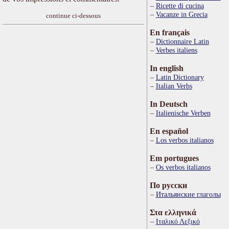
Ricette di cucina
Vacanze in Grecia
continue ci-dessous
En français
Dictionnaire Latin
Verbes italiens
In english
Latin Dictionary
Italian Verbs
In Deutsch
Italienische Verben
En español
Los verbos italianos
Em portugues
Os verbos italianos
По русски
Итальянские глаголы
Στα ελληνικά
Ιταλικό Λεξικό