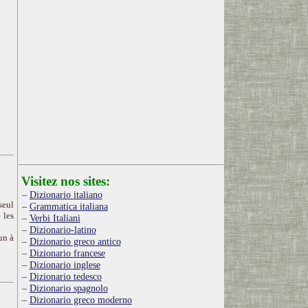
Visitez nos sites:
Dizionario italiano
seul
Grammatica italiana
 les
Verbi Italiani
Dizionario-latino
un à
Dizionario greco antico
Dizionario francese
Dizionario inglese
Dizionario tedesco
Dizionario spagnolo
Dizionario greco moderno