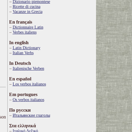
Dizionario piemontese
Ricette di cucina
Vacanze in Grecia
En français
Dictionnaire Latin
Verbes italiens
In english
Latin Dictionary
Italian Verbs
In Deutsch
Italienische Verben
En español
Los verbos italianos
Em portugues
Os verbos italianos
По русски
Итальянские глаголы
ison
Στα ελληνικά
Ιταλικό Λεξικό