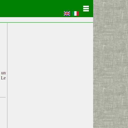
c un
. Le