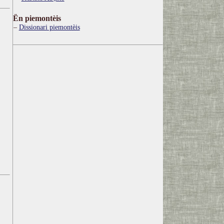
Ën piemontèis
Dissionari piemontèis