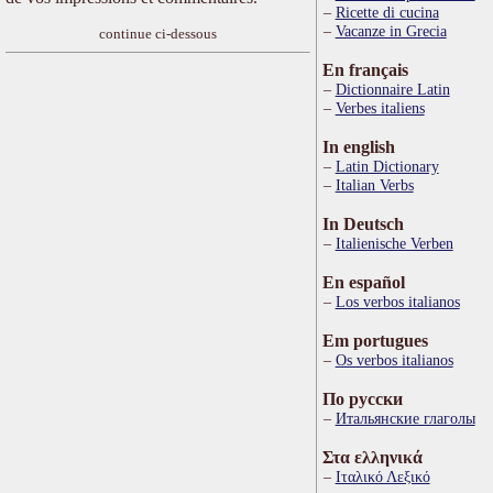
Ricette di cucina
Vacanze in Grecia
continue ci-dessous
En français
Dictionnaire Latin
Verbes italiens
In english
Latin Dictionary
Italian Verbs
In Deutsch
Italienische Verben
En español
Los verbos italianos
Em portugues
Os verbos italianos
По русски
Итальянские глаголы
Στα ελληνικά
Ιταλικό Λεξικό