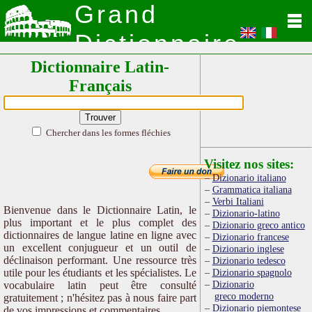
Grand
Dictionnaire
Dictionnaire Latin-
Latin
Français
Chercher dans les formes fléchies
Visitez nos sites:
Dizionario italiano
Grammatica italiana
Verbi Italiani
Bienvenue dans le Dictionnaire Latin, le
Dizionario-latino
plus important et le plus complet des
Dizionario greco antico
dictionnaires de langue latine en ligne avec
Dizionario francese
un excellent conjugueur et un outil de
Dizionario inglese
déclinaison performant. Une ressource très
Dizionario tedesco
utile pour les étudiants et les spécialistes. Le
Dizionario spagnolo
Dizionario
vocabulaire latin peut être consulté
greco moderno
gratuitement ; n'hésitez pas à nous faire part
Dizionario piemontese
de vos impressions et commentaires.