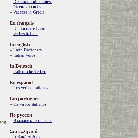
Dizionario piemontese
Ricette di cucina
Vacanze in Grecia
En français
Dictionnaire Latin
Verbes italiens
In english
Latin Dictionary
Italian Verbs
In Deutsch
Italienische Verben
En español
Los verbos italianos
Em portugues
Os verbos italianos
По русски
Итальянские глаголы
ison
Στα ελληνικά
Ιταλικό Λεξικό