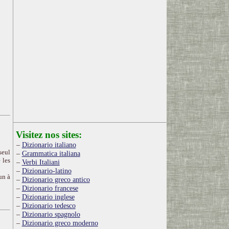
Visitez nos sites:
Dizionario italiano
seul
Grammatica italiana
 les
Verbi Italiani
Dizionario-latino
un à
Dizionario greco antico
Dizionario francese
Dizionario inglese
Dizionario tedesco
Dizionario spagnolo
Dizionario greco moderno