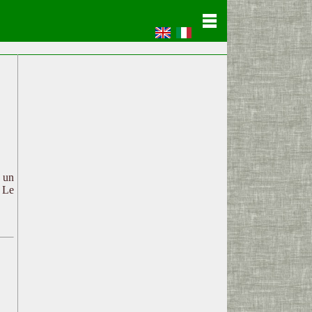
c un
. Le