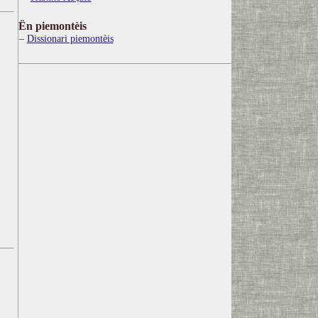
Ën piemontèis
Dissionari piemontèis