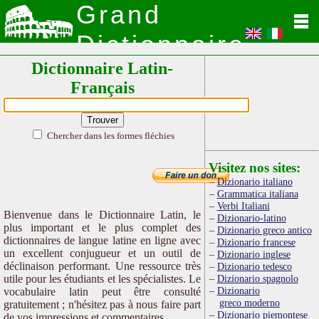
Grand
Dictionnaire
Dictionnaire Latin-
Latin
Français
Chercher dans les formes fléchies
Visitez nos sites:
Dizionario italiano
Grammatica italiana
Verbi Italiani
Bienvenue dans le Dictionnaire Latin, le
Dizionario-latino
plus important et le plus complet des
Dizionario greco antico
dictionnaires de langue latine en ligne avec
Dizionario francese
un excellent conjugueur et un outil de
Dizionario inglese
déclinaison performant. Une ressource très
Dizionario tedesco
utile pour les étudiants et les spécialistes. Le
Dizionario spagnolo
Dizionario
vocabulaire latin peut être consulté
greco moderno
gratuitement ; n'hésitez pas à nous faire part
Dizionario piemontese
de vos impressions et commentaires.