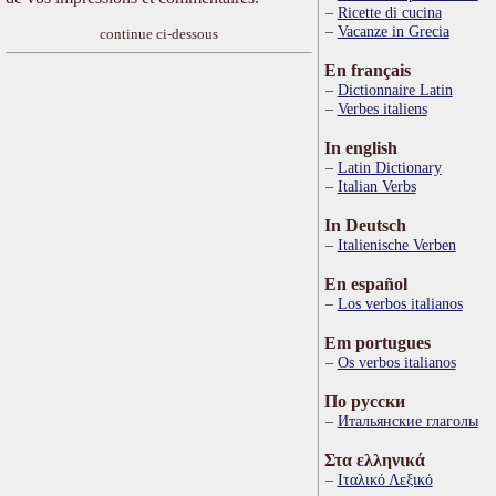
Ricette di cucina
Vacanze in Grecia
continue ci-dessous
En français
Dictionnaire Latin
Verbes italiens
In english
Latin Dictionary
Italian Verbs
In Deutsch
Italienische Verben
En español
Los verbos italianos
Em portugues
Os verbos italianos
По русски
Итальянские глаголы
Στα ελληνικά
Ιταλικό Λεξικό