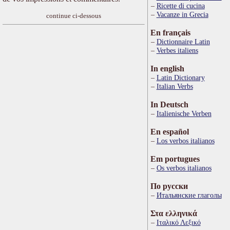
Ricette di cucina
Vacanze in Grecia
continue ci-dessous
En français
Dictionnaire Latin
Verbes italiens
In english
Latin Dictionary
Italian Verbs
In Deutsch
Italienische Verben
En español
Los verbos italianos
Em portugues
Os verbos italianos
По русски
Итальянские глаголы
Στα ελληνικά
Ιταλικό Λεξικό