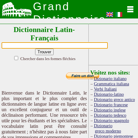
Grand
Dictionnaire
Dictionnaire Latin-
Latin
Français
Chercher dans les formes fléchies
Visitez nos sites:
Dizionario italiano
Grammatica italiana
Verbi Italiani
Bienvenue dans le Dictionnaire Latin, le
Dizionario-latino
plus important et le plus complet des
Dizionario greco antico
dictionnaires de langue latine en ligne avec
Dizionario francese
un excellent conjugueur et un outil de
Dizionario inglese
déclinaison performant. Une ressource très
Dizionario tedesco
utile pour les étudiants et les spécialistes. Le
Dizionario spagnolo
Dizionario
vocabulaire latin peut être consulté
greco moderno
gratuitement ; n'hésitez pas à nous faire part
Dizionario piemontese
de vos impressions et commentaires.