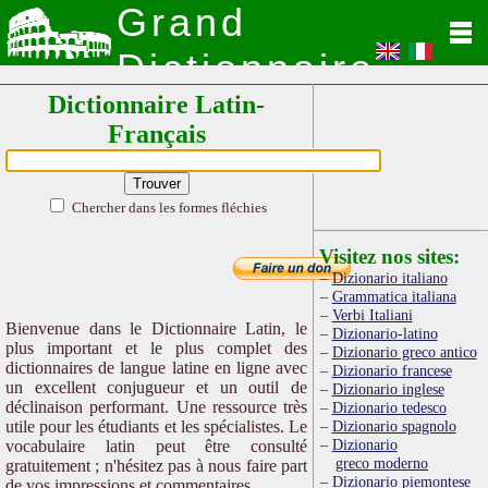
Grand
Dictionnaire
Dictionnaire Latin-
Latin
Français
Chercher dans les formes fléchies
Visitez nos sites:
Dizionario italiano
Grammatica italiana
Verbi Italiani
Bienvenue dans le Dictionnaire Latin, le
Dizionario-latino
plus important et le plus complet des
Dizionario greco antico
dictionnaires de langue latine en ligne avec
Dizionario francese
un excellent conjugueur et un outil de
Dizionario inglese
déclinaison performant. Une ressource très
Dizionario tedesco
utile pour les étudiants et les spécialistes. Le
Dizionario spagnolo
Dizionario
vocabulaire latin peut être consulté
greco moderno
gratuitement ; n'hésitez pas à nous faire part
Dizionario piemontese
de vos impressions et commentaires.