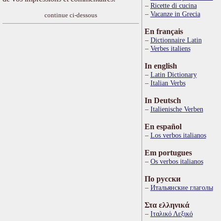
Ricette di cucina
Vacanze in Grecia
continue ci-dessous
En français
Dictionnaire Latin
Verbes italiens
In english
Latin Dictionary
Italian Verbs
In Deutsch
Italienische Verben
En español
Los verbos italianos
Em portugues
Os verbos italianos
По русски
Итальянские глаголы
Στα ελληνικά
Ιταλικό Λεξικό