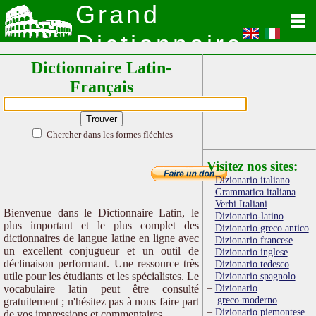
Grand
Dictionnaire
Dictionnaire Latin-
Latin
Français
Chercher dans les formes fléchies
Visitez nos sites:
Dizionario italiano
Grammatica italiana
Verbi Italiani
Bienvenue dans le Dictionnaire Latin, le
Dizionario-latino
plus important et le plus complet des
Dizionario greco antico
dictionnaires de langue latine en ligne avec
Dizionario francese
un excellent conjugueur et un outil de
Dizionario inglese
déclinaison performant. Une ressource très
Dizionario tedesco
utile pour les étudiants et les spécialistes. Le
Dizionario spagnolo
Dizionario
vocabulaire latin peut être consulté
greco moderno
gratuitement ; n'hésitez pas à nous faire part
Dizionario piemontese
de vos impressions et commentaires.