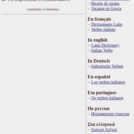
Ricette di cucina
Vacanze in Grecia
continue ci-dessous
En français
Dictionnaire Latin
Verbes italiens
In english
Latin Dictionary
Italian Verbs
In Deutsch
Italienische Verben
En español
Los verbos italianos
Em portugues
Os verbos italianos
По русски
Итальянские глаголы
Στα ελληνικά
Ιταλικό Λεξικό