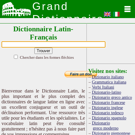
Grand
Dictionnaire
Dictionnaire Latin-
Latin
Français
Chercher dans les formes fléchies
Visitez nos sites:
Dizionario italiano
Grammatica italiana
Verbi Italiani
Bienvenue dans le Dictionnaire Latin, le
Dizionario-latino
plus important et le plus complet des
Dizionario greco antico
dictionnaires de langue latine en ligne avec
Dizionario francese
un excellent conjugueur et un outil de
Dizionario inglese
déclinaison performant. Une ressource très
Dizionario tedesco
utile pour les étudiants et les spécialistes. Le
Dizionario spagnolo
Dizionario
vocabulaire latin peut être consulté
greco moderno
gratuitement ; n'hésitez pas à nous faire part
Dizionario piemontese
de vos impressions et commentaires.