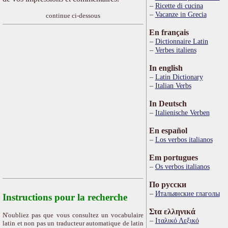
Ricette di cucina
Vacanze in Grecia
continue ci-dessous
En français
Dictionnaire Latin
Verbes italiens
In english
Latin Dictionary
Italian Verbs
In Deutsch
Italienische Verben
En español
Los verbos italianos
Em portugues
Os verbos italianos
По русски
Итальянские глаголы
Instructions pour la recherche
Στα ελληνικά
N'oubliez pas que vous consultez un vocabulaire
Ιταλικό Λεξικό
latin et non pas un traducteur automatique de latin