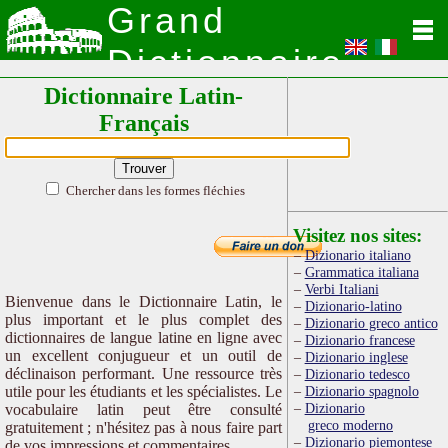
Grand
Dictionnaire
Dictionnaire Latin-
Latin
Français
Chercher dans les formes fléchies
Visitez nos sites:
Dizionario italiano
Grammatica italiana
Verbi Italiani
Bienvenue dans le Dictionnaire Latin, le
Dizionario-latino
plus important et le plus complet des
Dizionario greco antico
dictionnaires de langue latine en ligne avec
Dizionario francese
un excellent conjugueur et un outil de
Dizionario inglese
déclinaison performant. Une ressource très
Dizionario tedesco
utile pour les étudiants et les spécialistes. Le
Dizionario spagnolo
Dizionario
vocabulaire latin peut être consulté
greco moderno
gratuitement ; n'hésitez pas à nous faire part
Dizionario piemontese
de vos impressions et commentaires.