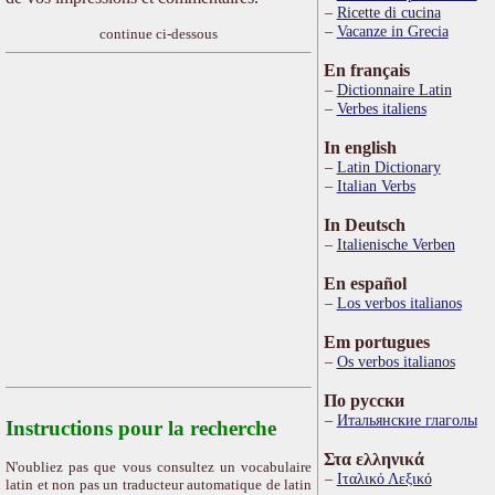
Ricette di cucina
Vacanze in Grecia
continue ci-dessous
En français
Dictionnaire Latin
Verbes italiens
In english
Latin Dictionary
Italian Verbs
In Deutsch
Italienische Verben
En español
Los verbos italianos
Em portugues
Os verbos italianos
По русски
Итальянские глаголы
Instructions pour la recherche
Στα ελληνικά
N'oubliez pas que vous consultez un vocabulaire
Ιταλικό Λεξικό
latin et non pas un traducteur automatique de latin