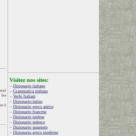
Visitez nos sites:
Dizionario italiano
seul
Grammatica italiana
 les
Verbi Italiani
Dizionario-latino
un à
Dizionario greco antico
Dizionario francese
Dizionario inglese
Dizionario tedesco
Dizionario spagnolo
Dizionario greco moderno