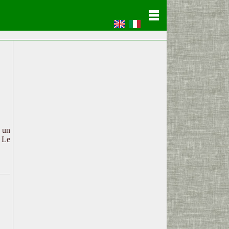
c un
. Le