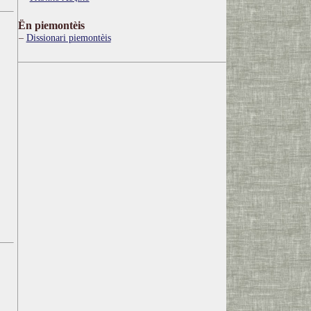
Ën piemontèis
Dissionari piemontèis