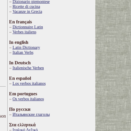
Dizionario piemontese
Ricette di cucina
Vacanze in Grecia
En français
Dictionnaire Latin
Verbes italiens
In english
Latin Dictionary
Italian Verbs
In Deutsch
Italienische Verben
En español
Los verbos italianos
Em portugues
Os verbos italianos
По русски
Итальянские глаголы
ison
Στα ελληνικά
Ιταλικό Λεξικό