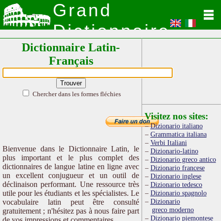
Grand
Dictionnaire
Dictionnaire Latin-
Latin
Français
Chercher dans les formes fléchies
Visitez nos sites:
Dizionario italiano
Grammatica italiana
Verbi Italiani
Bienvenue dans le Dictionnaire Latin, le
Dizionario-latino
plus important et le plus complet des
Dizionario greco antico
dictionnaires de langue latine en ligne avec
Dizionario francese
un excellent conjugueur et un outil de
Dizionario inglese
déclinaison performant. Une ressource très
Dizionario tedesco
utile pour les étudiants et les spécialistes. Le
Dizionario spagnolo
Dizionario
vocabulaire latin peut être consulté
greco moderno
gratuitement ; n'hésitez pas à nous faire part
Dizionario piemontese
de vos impressions et commentaires.