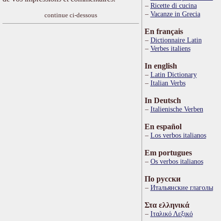
Ricette di cucina
Vacanze in Grecia
continue ci-dessous
En français
Dictionnaire Latin
Verbes italiens
In english
Latin Dictionary
Italian Verbs
In Deutsch
Italienische Verben
En español
Los verbos italianos
Em portugues
Os verbos italianos
По русски
Итальянские глаголы
Στα ελληνικά
Ιταλικό Λεξικό