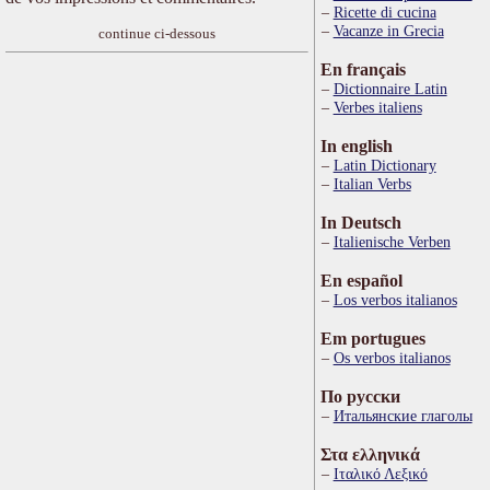
Ricette di cucina
Vacanze in Grecia
continue ci-dessous
En français
Dictionnaire Latin
Verbes italiens
In english
Latin Dictionary
Italian Verbs
In Deutsch
Italienische Verben
En español
Los verbos italianos
Em portugues
Os verbos italianos
По русски
Итальянские глаголы
Στα ελληνικά
Ιταλικό Λεξικό