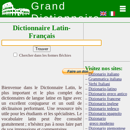
Grand
Dictionnaire
Dictionnaire Latin-
Latin
Français
Chercher dans les formes fléchies
Visitez nos sites:
Dizionario italiano
Grammatica italiana
Verbi Italiani
Bienvenue dans le Dictionnaire Latin, le
Dizionario-latino
plus important et le plus complet des
Dizionario greco antico
dictionnaires de langue latine en ligne avec
Dizionario francese
un excellent conjugueur et un outil de
Dizionario inglese
déclinaison performant. Une ressource très
Dizionario tedesco
utile pour les étudiants et les spécialistes. Le
Dizionario spagnolo
Dizionario
vocabulaire latin peut être consulté
greco moderno
gratuitement ; n'hésitez pas à nous faire part
Dizionario piemontese
de vos impressions et commentaires.