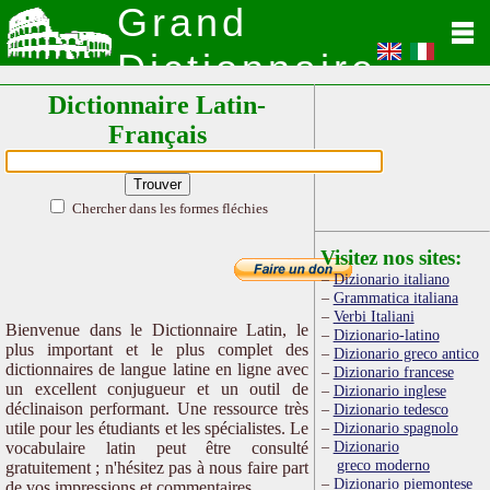
Grand
Dictionnaire
Dictionnaire Latin-
Latin
Français
Chercher dans les formes fléchies
Visitez nos sites:
Dizionario italiano
Grammatica italiana
Verbi Italiani
Bienvenue dans le Dictionnaire Latin, le
Dizionario-latino
plus important et le plus complet des
Dizionario greco antico
dictionnaires de langue latine en ligne avec
Dizionario francese
un excellent conjugueur et un outil de
Dizionario inglese
déclinaison performant. Une ressource très
Dizionario tedesco
utile pour les étudiants et les spécialistes. Le
Dizionario spagnolo
Dizionario
vocabulaire latin peut être consulté
greco moderno
gratuitement ; n'hésitez pas à nous faire part
Dizionario piemontese
de vos impressions et commentaires.