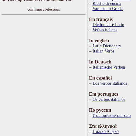
Ricette di cucina
Vacanze in Grecia
continue ci-dessous
En français
Dictionnaire Latin
Verbes italiens
In english
Latin Dictionary
Italian Verbs
In Deutsch
Italienische Verben
En español
Los verbos italianos
Em portugues
Os verbos italianos
По русски
Итальянские глаголы
Στα ελληνικά
Ιταλικό Λεξικό