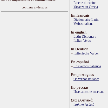
Ricette di cucina
Vacanze in Grecia
continue ci-dessous
En français
Dictionnaire Latin
Verbes italiens
In english
Latin Dictionary
Italian Verbs
In Deutsch
Italienische Verben
En español
Los verbos italianos
Em portugues
Os verbos italianos
По русски
Итальянские глаголы
Στα ελληνικά
Ιταλικό Λεξικό