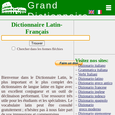
Grand
Dictionnaire
Dictionnaire Latin-
Latin
Français
Chercher dans les formes fléchies
Visitez nos sites:
Dizionario italiano
Grammatica italiana
Verbi Italiani
Bienvenue dans le Dictionnaire Latin, le
Dizionario-latino
plus important et le plus complet des
Dizionario greco antico
dictionnaires de langue latine en ligne avec
Dizionario francese
un excellent conjugueur et un outil de
Dizionario inglese
déclinaison performant. Une ressource très
Dizionario tedesco
utile pour les étudiants et les spécialistes. Le
Dizionario spagnolo
Dizionario
vocabulaire latin peut être consulté
greco moderno
gratuitement ; n'hésitez pas à nous faire part
Dizionario piemontese
de vos impressions et commentaires.