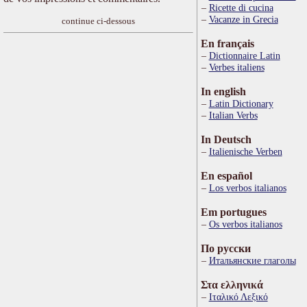
Ricette di cucina
Vacanze in Grecia
continue ci-dessous
En français
Dictionnaire Latin
Verbes italiens
In english
Latin Dictionary
Italian Verbs
In Deutsch
Italienische Verben
En español
Los verbos italianos
Em portugues
Os verbos italianos
По русски
Итальянские глаголы
Στα ελληνικά
Ιταλικό Λεξικό