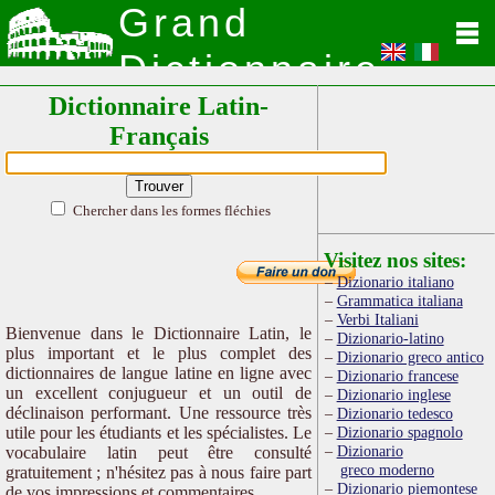
Grand
Dictionnaire
Dictionnaire Latin-
Latin
Français
Chercher dans les formes fléchies
Visitez nos sites:
Dizionario italiano
Grammatica italiana
Verbi Italiani
Bienvenue dans le Dictionnaire Latin, le
Dizionario-latino
plus important et le plus complet des
Dizionario greco antico
dictionnaires de langue latine en ligne avec
Dizionario francese
un excellent conjugueur et un outil de
Dizionario inglese
déclinaison performant. Une ressource très
Dizionario tedesco
utile pour les étudiants et les spécialistes. Le
Dizionario spagnolo
Dizionario
vocabulaire latin peut être consulté
greco moderno
gratuitement ; n'hésitez pas à nous faire part
Dizionario piemontese
de vos impressions et commentaires.