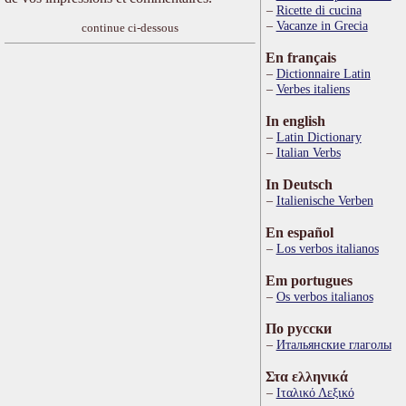
Ricette di cucina
Vacanze in Grecia
continue ci-dessous
En français
Dictionnaire Latin
Verbes italiens
In english
Latin Dictionary
Italian Verbs
In Deutsch
Italienische Verben
En español
Los verbos italianos
Em portugues
Os verbos italianos
По русски
Итальянские глаголы
Στα ελληνικά
Ιταλικό Λεξικό