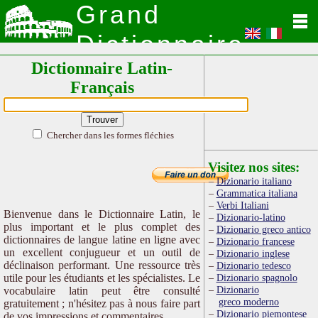
Grand
Dictionnaire
Dictionnaire Latin-
Latin
Français
Chercher dans les formes fléchies
Visitez nos sites:
Dizionario italiano
Grammatica italiana
Verbi Italiani
Bienvenue dans le Dictionnaire Latin, le
Dizionario-latino
plus important et le plus complet des
Dizionario greco antico
dictionnaires de langue latine en ligne avec
Dizionario francese
un excellent conjugueur et un outil de
Dizionario inglese
déclinaison performant. Une ressource très
Dizionario tedesco
utile pour les étudiants et les spécialistes. Le
Dizionario spagnolo
Dizionario
vocabulaire latin peut être consulté
greco moderno
gratuitement ; n'hésitez pas à nous faire part
Dizionario piemontese
de vos impressions et commentaires.