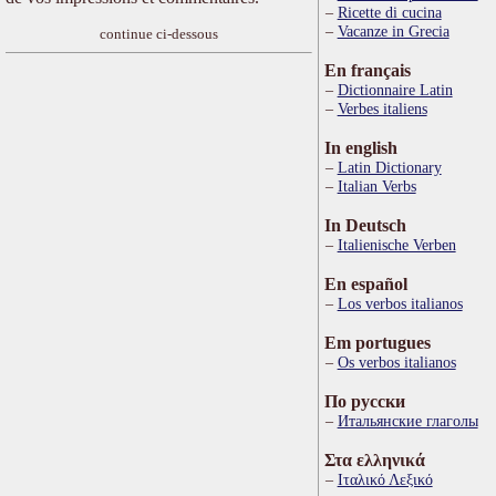
Ricette di cucina
Vacanze in Grecia
continue ci-dessous
En français
Dictionnaire Latin
Verbes italiens
In english
Latin Dictionary
Italian Verbs
In Deutsch
Italienische Verben
En español
Los verbos italianos
Em portugues
Os verbos italianos
По русски
Итальянские глаголы
Στα ελληνικά
Ιταλικό Λεξικό