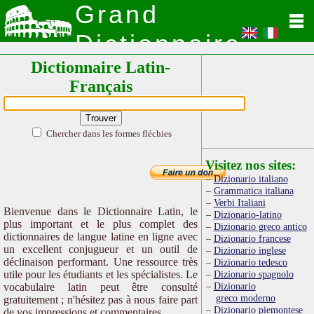
Grand
Dictionnaire
Dictionnaire Latin-
Latin
Français
Chercher dans les formes fléchies
Visitez nos sites:
Dizionario italiano
Grammatica italiana
Verbi Italiani
Bienvenue dans le Dictionnaire Latin, le
Dizionario-latino
plus important et le plus complet des
Dizionario greco antico
dictionnaires de langue latine en ligne avec
Dizionario francese
un excellent conjugueur et un outil de
Dizionario inglese
déclinaison performant. Une ressource très
Dizionario tedesco
utile pour les étudiants et les spécialistes. Le
Dizionario spagnolo
Dizionario
vocabulaire latin peut être consulté
greco moderno
gratuitement ; n'hésitez pas à nous faire part
Dizionario piemontese
de vos impressions et commentaires.