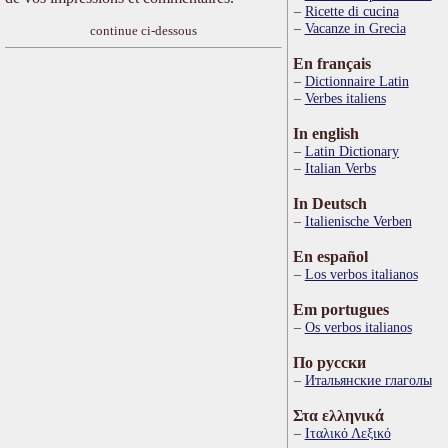
Ricette di cucina
Vacanze in Grecia
continue ci-dessous
En français
Dictionnaire Latin
Verbes italiens
In english
Latin Dictionary
Italian Verbs
In Deutsch
Italienische Verben
En español
Los verbos italianos
Em portugues
Os verbos italianos
По русски
Итальянские глаголы
Στα ελληνικά
Ιταλικό Λεξικό