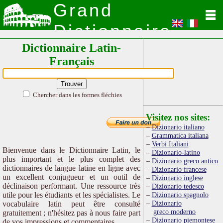
Grand
Dictionnaire
Dictionnaire Latin-
Latin
Français
Chercher dans les formes fléchies
Visitez nos sites:
Dizionario italiano
Grammatica italiana
Verbi Italiani
Bienvenue dans le Dictionnaire Latin, le
Dizionario-latino
plus important et le plus complet des
Dizionario greco antico
dictionnaires de langue latine en ligne avec
Dizionario francese
un excellent conjugueur et un outil de
Dizionario inglese
déclinaison performant. Une ressource très
Dizionario tedesco
utile pour les étudiants et les spécialistes. Le
Dizionario spagnolo
Dizionario
vocabulaire latin peut être consulté
greco moderno
gratuitement ; n'hésitez pas à nous faire part
Dizionario piemontese
de vos impressions et commentaires.