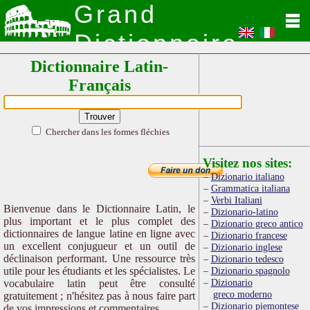
Grand
Dictionnaire
Dictionnaire Latin-
Latin
Français
Chercher dans les formes fléchies
Visitez nos sites:
Dizionario italiano
Grammatica italiana
Verbi Italiani
Bienvenue dans le Dictionnaire Latin, le
Dizionario-latino
plus important et le plus complet des
Dizionario greco antico
dictionnaires de langue latine en ligne avec
Dizionario francese
un excellent conjugueur et un outil de
Dizionario inglese
déclinaison performant. Une ressource très
Dizionario tedesco
utile pour les étudiants et les spécialistes. Le
Dizionario spagnolo
Dizionario
vocabulaire latin peut être consulté
greco moderno
gratuitement ; n'hésitez pas à nous faire part
Dizionario piemontese
de vos impressions et commentaires.