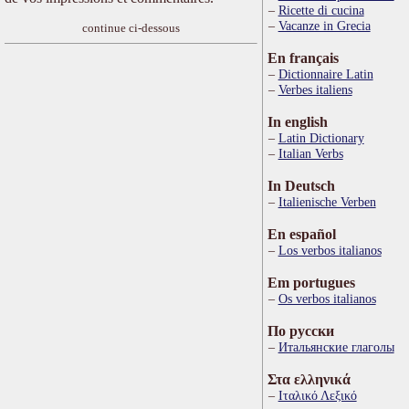
Ricette di cucina
Vacanze in Grecia
continue ci-dessous
En français
Dictionnaire Latin
Verbes italiens
In english
Latin Dictionary
Italian Verbs
In Deutsch
Italienische Verben
En español
Los verbos italianos
Em portugues
Os verbos italianos
По русски
Итальянские глаголы
Στα ελληνικά
Ιταλικό Λεξικό