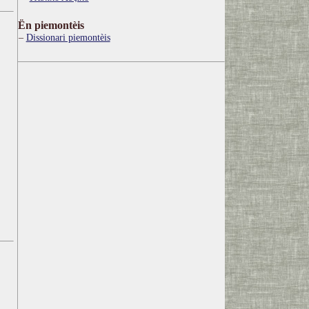
Ën piemontèis
Dissionari piemontèis