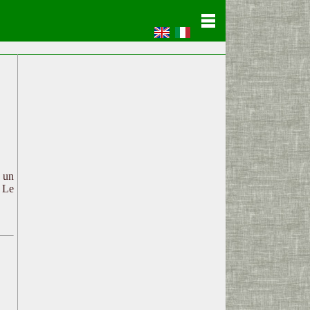
c un
. Le