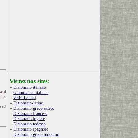
Visitez nos sites:
Dizionario italiano
seul
Grammatica italiana
 les
Verbi Italiani
Dizionario-latino
un à
Dizionario greco antico
Dizionario francese
Dizionario inglese
Dizionario tedesco
Dizionario spagnolo
Dizionario greco moderno