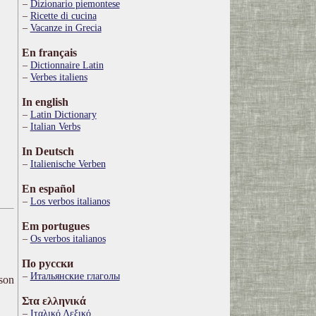
Dizionario piemontese
Ricette di cucina
Vacanze in Grecia
En français
Dictionnaire Latin
Verbes italiens
In english
Latin Dictionary
Italian Verbs
In Deutsch
Italienische Verben
En español
Los verbos italianos
Em portugues
Os verbos italianos
По русски
Итальянские глаголы
ison
Στα ελληνικά
Ιταλικό Λεξικό